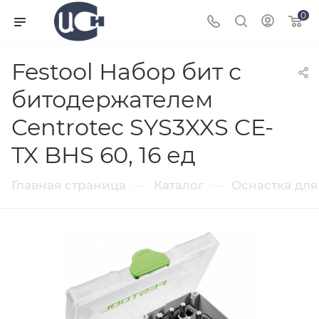
0
Festool Набор бит с
битодержателем
Centrotec SYS3XXS CE-
TX BHS 60, 16 ед
—
—
Главная страница
Каталог
Оснастка для