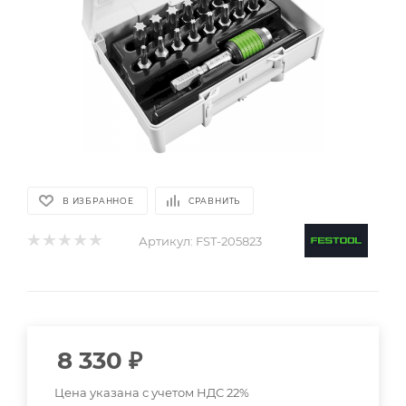
В ИЗБРАННОЕ
СРАВНИТЬ
Артикул:
FST-205823
8 330
₽
Цена указана с учетом НДС 22%