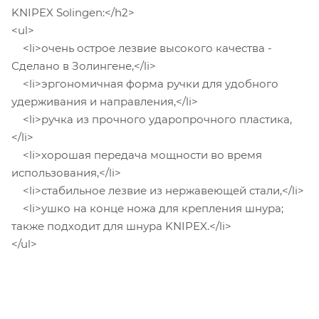
KNIPEX Solingen:</h2>
<ul>
<li>очень острое лезвие высокого качества -
Сделано в Золингене,</li>
<li>эргономичная форма ручки для удобного
удерживания и направления,</li>
<li>ручка из прочного ударопрочного пластика,
</li>
<li>хорошая передача мощности во время
использования,</li>
<li>стабильное лезвие из нержавеющей стали,</li>
<li>ушко на конце ножа для крепления шнура;
также подходит для шнура KNIPEX.</li>
</ul>