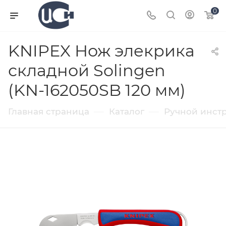
0
KNIPEX Нож элекрика
складной Solingen
(KN-162050SB 120 мм)
—
—
Главная страница
Каталог
Ручной инст