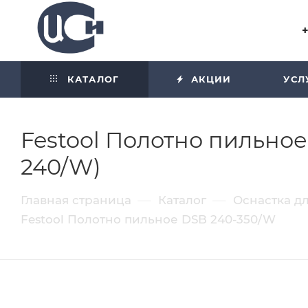
Угол отражения равен углу
падения
КАТАЛОГ
АКЦИИ
УСЛ
Festool Полотно пильное
240/W)
—
—
Главная страница
Каталог
Оснастка д
Festool Полотно пильное DSB 240-350/W