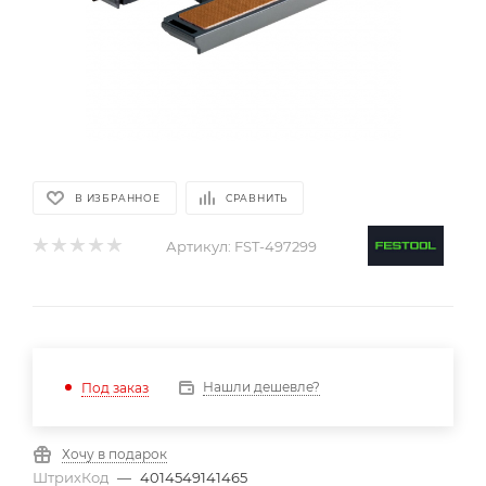
В ИЗБРАННОЕ
СРАВНИТЬ
Артикул:
FST-497299
Нашли дешевле?
Под заказ
Хочу в подарок
ШтрихКод
—
4014549141465