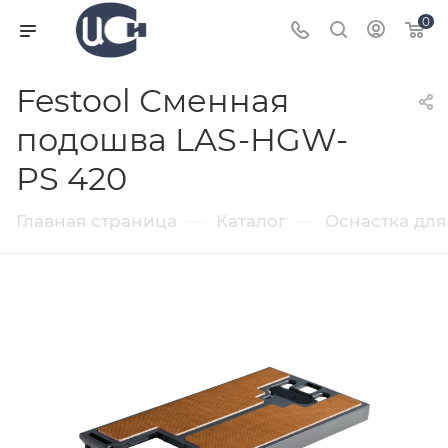
0
Festool Сменная
подошва LAS-HGW-
PS 420
—
—
Главная страница
Каталог
Оснастка для