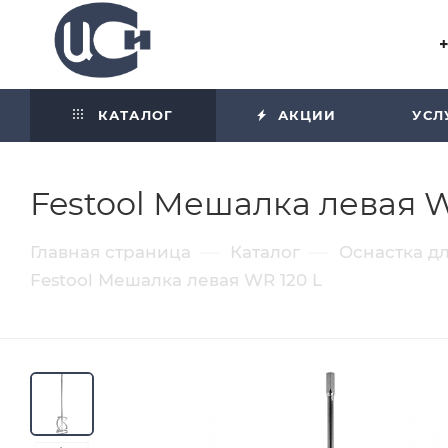
Угол отражения равен углу
падения
КАТАЛОГ
АКЦИИ
УСЛ
Festool Мешалка левая W
—
—
Главная страница
Каталог
Оснастка д
Festool Мешалка левая WR 120 L