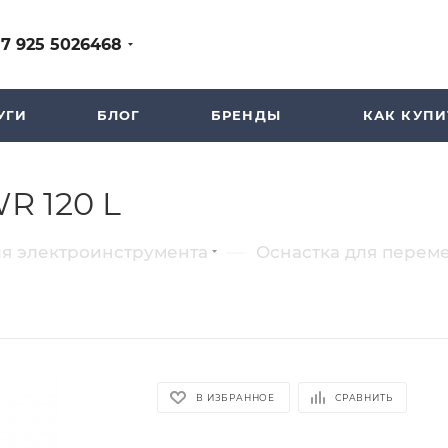
+7 925 5026468
УГИ
БЛОГ
БРЕНДЫ
КАК КУПИ
R 120 L
—
ля электроинструмента
Оснастка для перем
В ИЗБРАННОЕ
СРАВНИТЬ