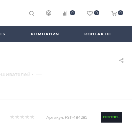
0
0
0
ТЬ
КОМПАНИЯ
КОНТАКТЫ
—
ешивателей
Артикул:
FST-484285