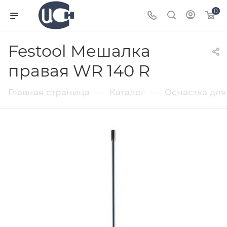
0
Festool Мешалка
правая WR 140 R
—
—
Главная страница
Каталог
Оснастка для