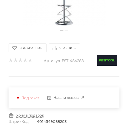
В ИЗБРАННОЕ
СРАВНИТЬ
Артикул:
FST-484288
Нашли дешевле?
Под заказ
Хочу в подарок
ШтрихКод
—
4014549088203