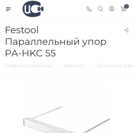
0
Festool
Параллельный упор
PA-HKC 55
—
—
Главная страница
Каталог
Оснастка для