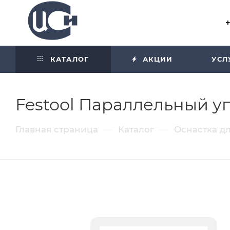
Угол отражения равен углу
падения
КАТАЛОГ
АКЦИИ
УСЛ
Festool Параллельный уп
—
—
Главная страница
Каталог
Оснастка д