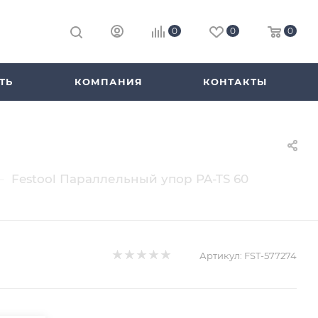
0
0
0
ТЬ
КОМПАНИЯ
КОНТАКТЫ
—
Festool Параллельный упор PA-TS 60
Артикул:
FST-577274