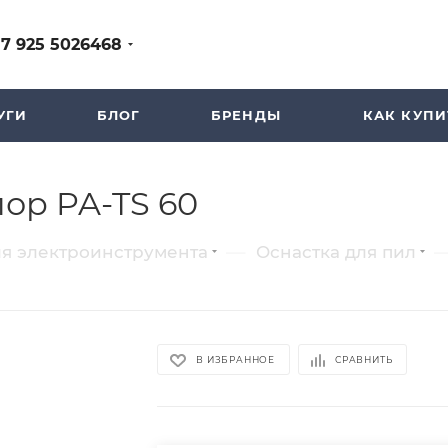
+7 925 5026468
УГИ
БЛОГ
БРЕНДЫ
КАК КУПИ
ор PA-TS 60
—
ля электроинструмента
Оснастка для пил
В ИЗБРАННОЕ
СРАВНИТЬ