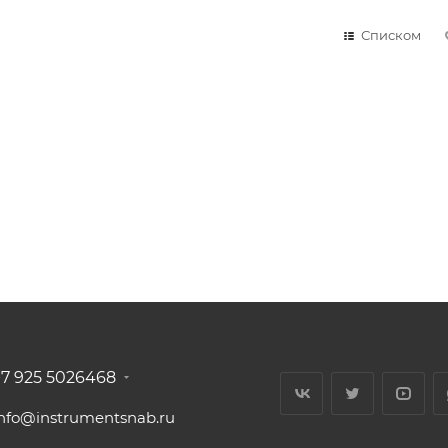
Списком
+7 925 5026468
info@instrumentsnab.ru