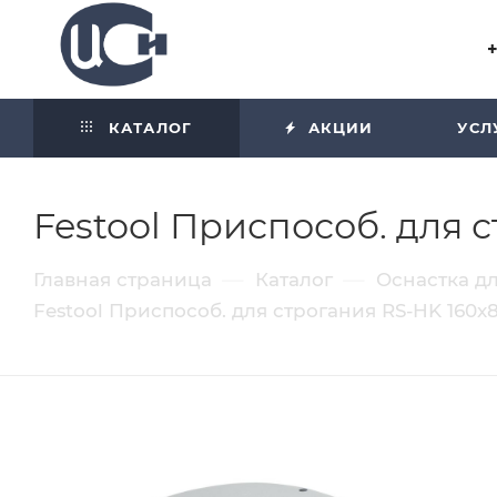
Угол отражения равен углу
падения
КАТАЛОГ
АКЦИИ
УСЛ
Festool Приспособ. для 
—
—
Главная страница
Каталог
Оснастка д
Festool Приспособ. для строгания RS-HK 160x