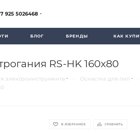
+7 925 5026468
УГИ
БЛОГ
БРЕНДЫ
КАК КУПИ
строгания RS-HK 160x80
—
ля электроинструмента
Оснастка для пил
80
В ИЗБРАННОЕ
СРАВНИТЬ