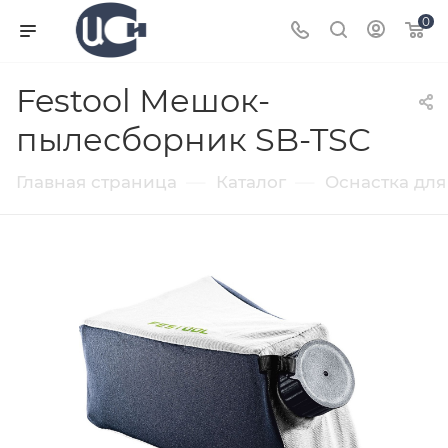
0
Festool Мешок-
пылесборник SB-TSC
—
—
Главная страница
Каталог
Оснастка для