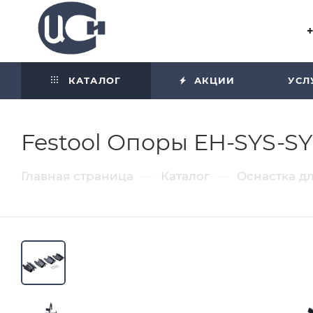
Угол отражения равен углу
падения
КАТАЛОГ
АКЦИИ
УСЛ
Festool Опоры EH-SYS-S
—
—
Главная страница
Каталог
Оснастка д