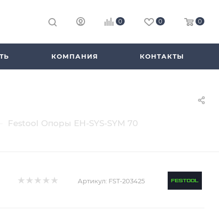
0
0
0
ТЬ
КОМПАНИЯ
КОНТАКТЫ
—
Festool Опоры EH-SYS-SYM 70
Артикул:
FST-203425