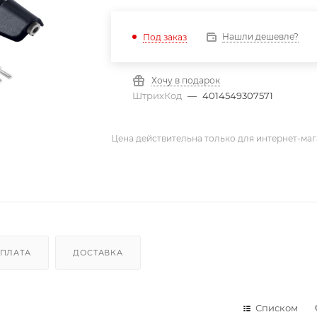
Нашли дешевле?
Под заказ
Хочу в подарок
ШтрихКод
—
4014549307571
Цена действительна только для интернет-маг
ПЛАТА
ДОСТАВКА
Списком