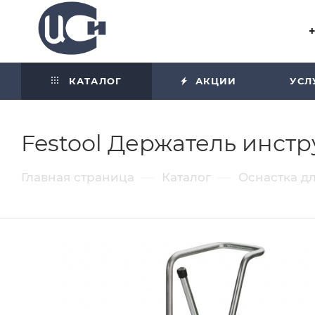
Угол отражения равен углу
падения
КАТАЛОГ
АКЦИИ
УСЛ
Festool Держатель инст
—
—
Главная страница
Каталог
Оснастка д