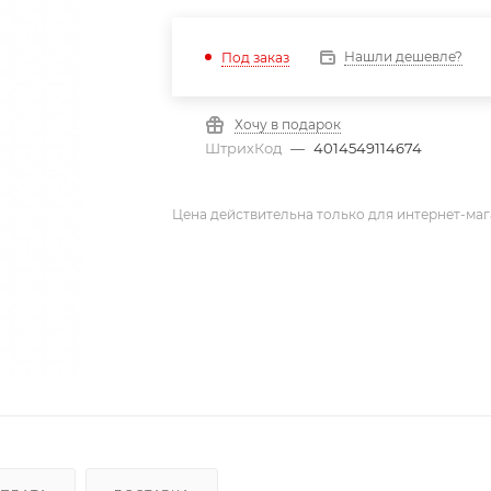
Нашли дешевле?
Под заказ
Хочу в подарок
ШтрихКод
—
4014549114674
Цена действительна только для интернет-маг