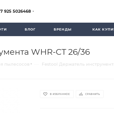
+7 925 5026468
УГИ
БЛОГ
БРЕНДЫ
КАК КУПИ
румента WHR-CT 26/36
—
ля пылесосов
Festool Держатель инструмент
В ИЗБРАННОЕ
СРАВНИТЬ