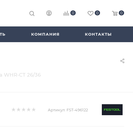
0
0
0
ТЬ
КОМПАНИЯ
КОНТАКТЫ
а WHR-CT 26/36
Артикул:
FST-496122