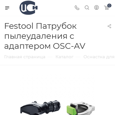
0
Festool Патрубок
пылеудаления с
адаптером OSC-AV
—
—
Главная страница
Каталог
Оснастка для