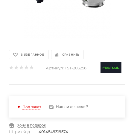
В ИЗБРАННОЕ
СРАВНИТЬ
Артикул:
FST-203256
Нашли дешевле?
Под заказ
Хочу в подарок
ШтрихКод
—
4014549319574