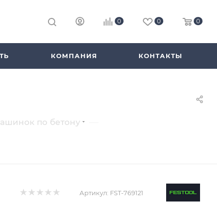
0
0
0
ТЬ
КОМПАНИЯ
КОНТАКТЫ
—
ашинок по бетону
Артикул:
FST-769121