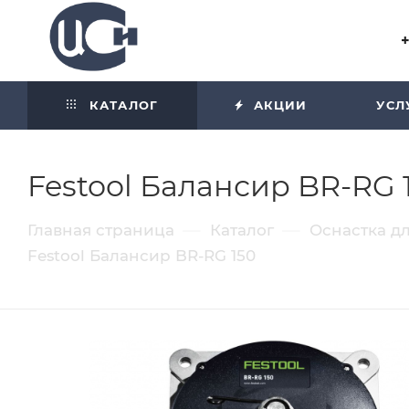
Угол отражения равен углу
падения
КАТАЛОГ
АКЦИИ
УСЛ
Festool Балансир BR-RG 
—
—
Главная страница
Каталог
Оснастка д
Festool Балансир BR-RG 150