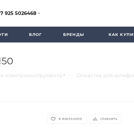
+7 925 5026468
УГИ
БЛОГ
БРЕНДЫ
КАК КУПИ
150
—
ля электроинструмента
Оснастка для шлифм
В ИЗБРАННОЕ
СРАВНИТЬ