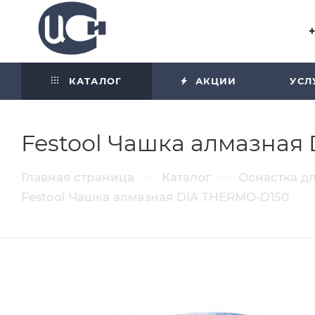
Угол отражения равен углу
падения
КАТАЛОГ
АКЦИИ
УСЛ
Festool Чашка алмазная
—
—
Главная страница
Каталог
Оснастка д
Festool Чашка алмазная DIA THERMO-D150