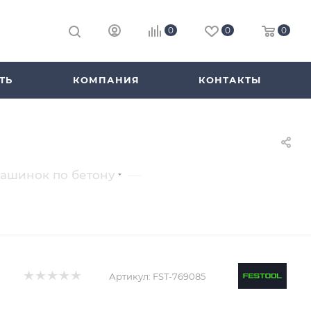
0
0
0
ТЬ
КОМПАНИЯ
КОНТАКТЫ
—
ашинок по бетону
Артикул:
FST-769085