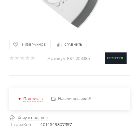
В ИЗБРАННОЕ
СРАВНИТЬ
Артикул:
FST-203384
Нашли дешевле?
Под заказ
Хочу в подарок
ШтрихКод
—
4014549307397