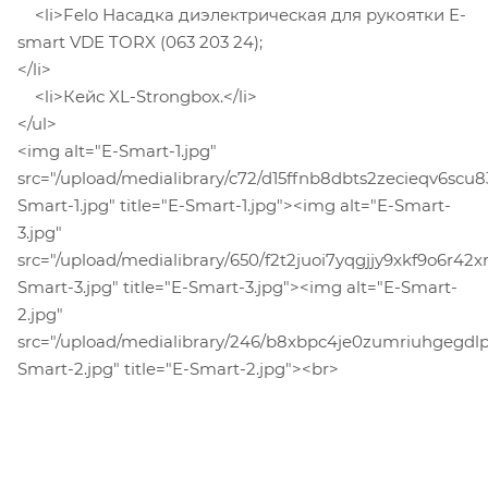
<li>Felo Насадка диэлектрическая для рукоятки E-
smart VDE TORX (063 203 24);
</li>
<li>Кейс XL-Strongbox.</li>
</ul>
<img alt="E-Smart-1.jpg"
src="/upload/medialibrary/c72/d15ffnb8dbts2zecieqv6scu8
Smart-1.jpg" title="E-Smart-1.jpg"><img alt="E-Smart-
3.jpg"
src="/upload/medialibrary/650/f2t2juoi7yqgjjy9xkf9o6r42x
Smart-3.jpg" title="E-Smart-3.jpg"><img alt="E-Smart-
2.jpg"
src="/upload/medialibrary/246/b8xbpc4je0zumriuhgegdl
Smart-2.jpg" title="E-Smart-2.jpg"><br>