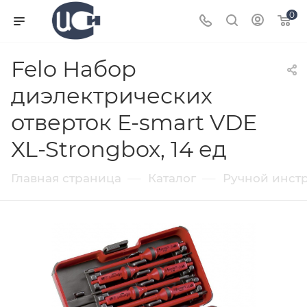
0
Felo Набор
диэлектрических
отверток E-smart VDE
XL-Strongbox, 14 ед
—
—
Главная страница
Каталог
Ручной инст