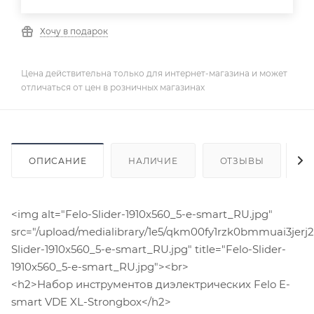
Хочу в подарок
Цена действительна только для интернет-магазина и может
отличаться от цен в розничных магазинах
ОПИСАНИЕ
НАЛИЧИЕ
ОТЗЫВЫ
К
<img alt="Felo-Slider-1910x560_5-e-smart_RU.jpg"
src="/upload/medialibrary/1e5/qkm00fy1rzk0bmmuai3jerj
Slider-1910x560_5-e-smart_RU.jpg" title="Felo-Slider-
1910x560_5-e-smart_RU.jpg"><br>
<h2>Набор инструментов диэлектрических Felo E-
smart VDE XL-Strongbox</h2>