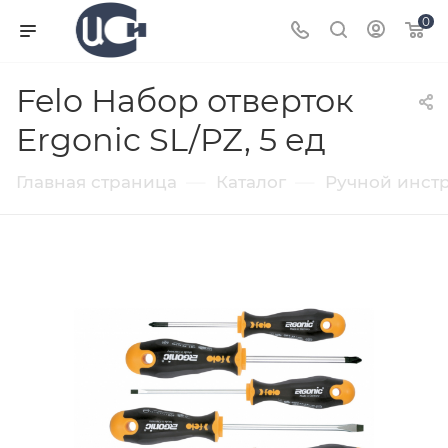
0
Felo Набор отверток
Ergonic SL/PZ, 5 ед
—
—
Главная страница
Каталог
Ручной инст