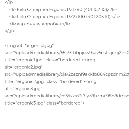
</li>
<li>Felo Отвертка Ergonic PZ1x80 (401 102 10);</li>
<li>Felo Отвертка Ergonic PZ2x100 (401 203 10);</li>
<li>картонная коробка.</li>
</ul>
<img alt="ergonic1.jpg"
src="/upload/medialibrary/55c/3tbbpjow9sav5eshzjczij2hz01
title="ergonic1.jpg" class="bordered"><img
alt="ergonic2.jpg"
src="/upload/medialibrary/c1a/2zaznf9akkfb864cpzdnm2cf
title="ergonic2.jpg" class="bordered"><img
alt="ergonic3.jpg"
src="/upload/medialibrary/ce3/ixzss3t7lyz8hzmc98o8drgs
title="ergonic3.jpg" class="bordered">