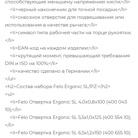
способствующие меньшему напряжению кисти;</li>
<li>черный наконечник для точной посадки;</li>
<li>сквозное отверстие для подвешивания или
использования в качестве рычага;</li>
<li>символ типа рабочей части на торце рукоятки;
</li>
<li>EAN-код на каждом изделии;</li>
<li>крутящий момент, превышающий требования
DIN и ISO на 100%;</li>
<li>качество сделано в Германии.</li>
</ul>
<h2>Состав набора Felo Ergonic SL/PZ:</h2>
<ul>
<li>Felo Отвертка Ergonic SL 4,0x0,8x100 (400 043
10);</li>
<li>Felo Отвертка Ergonic SL 5,5x1,0x125 (400 554 10);
</li>
<li>Felo Отвертка Ergonic SL 6,5x1,2x150 (400 655 10);