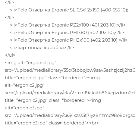
</li>
<li>Felo Отвертка Ergonic SL 6,5x1,2x150 (400 655 10);
</li>
<li>Felo Отвертка Ergonic PZ2x100 (401 203 10);</li>
<li>Felo Отвертка Ergonic PH1x80 (402 102 10);</li>
<li>Felo Отвертка Ergonic PH2x100 (402 203 10);</li>
<li>картонная коробка.</li>
</ul>
<img alt="ergonic1.jpg"
src="/upload/medialibrary/55c/3tbbpjow9sav5eshzjczij2hz01
title="ergonic1.jpg" class="bordered"><img
alt="ergonic2.jpg"
src="/upload/medialibrary/c1a/2zaznf9akkfb864cpzdnm2cf
title="ergonic2.jpg" class="bordered"><img
alt="ergonic3.jpg"
src="/upload/medialibrary/ce3/ixzss3t7lyz8hzmc98o8drgs
title="ergonic3.jpg" class="bordered"><br>