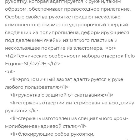
рукоятку, которая адаптируется к руке и, таким
образом, обеспечивает превосходное прилегание.
Особые свойства рукоятке придают несколько
компонентов: неизменно ударопрочный твердый
сердечник из полипропилена, деформирующиеся
под давлением ячейки из мягкого пластика и
нескользящее покрытие из эластомера. <br>
<h2>Технические особенности набора отверток Felo
Ergonic SL/PZ/PH:</h2>
<ul>
<li>эргономичный захват адаптируется к руке
любого пользователя;</li>
<li>рукоятка с защитой от скатывания;</li>
<li>стержень отвертки интегрирован на всю длину
рукоятки;</li>
<li>стержень изготовлен из специального хром-
молибден-ванадиевой стали;</li>
<li>блокирующие ребра рукоятки,