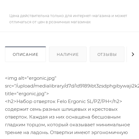
Цена действительна только для интернет-магазина и может
отличаться от цен в розничных магазинах
ОПИСАНИЕ
НАЛИЧИЕ
ОТЗЫВЫ
К
<img alt="ergonic.jpg"
src="/upload/medialibrary/d7d/ld9189ibt3zsdphgibywaji2k
title="ergonic.jpg">
<h2>Набор отверток Felo Ergonic SL/PZ/PH</h2>
содержит семь разных шлицевых и крестовых
отверток. Каждая из них оснащена бесшовным
гладким торцом, который оказывает минимальное
трение на ладонь. Отвертки имеют эргономичную