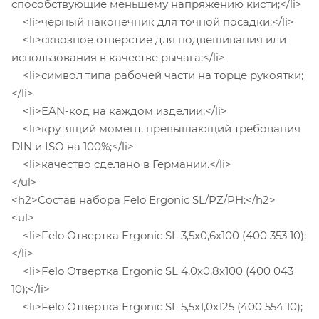
способствующие меньшему напряжению кисти;</li>
<li>черный наконечник для точной посадки;</li>
<li>сквозное отверстие для подвешивания или
использования в качестве рычага;</li>
<li>символ типа рабочей части на торце рукоятки;
</li>
<li>EAN-код на каждом изделии;</li>
<li>крутящий момент, превышающий требования
DIN и ISO на 100%;</li>
<li>качество сделано в Германии.</li>
</ul>
<h2>Состав набора Felo Ergonic SL/PZ/PH:</h2>
<ul>
<li>Felo Отвертка Ergonic SL 3,5x0,6x100 (400 353 10);
</li>
<li>Felo Отвертка Ergonic SL 4,0x0,8x100 (400 043
10);</li>
<li>Felo Отвертка Ergonic SL 5,5x1,0x125 (400 554 10);