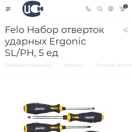
0
Felo Набор отверток
ударных Ergonic
SL/PH, 5 ед
—
—
Главная страница
Каталог
Ручной инст