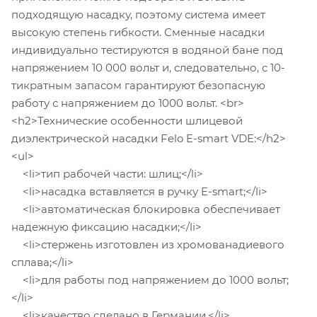
подходящую насадку, поэтому система имеет
высокую степень гибкости. Сменные насадки
индивидуально тестируются в водяной бане под
напряжением 10 000 вольт и, следовательно, с 10-
тикратным запасом гарантируют безопасную
работу с напряжением до 1000 вольт. <br>
<h2>Технические особенности шлицевой
диэлектрической насадки Felo E-smart VDE:</h2>
<ul>
<li>тип рабочей части: шлиц;</li>
<li>насадка вставляется в ручку E-smart;</li>
<li>автоматическая блокировка обеспечивает
надежную фиксацию насадки;</li>
<li>стержень изготовлен из хромованадиевого
сплава;</li>
<li>для работы под напряжением до 1000 вольт;
</li>
<li>качество сделано в Германии.</li>