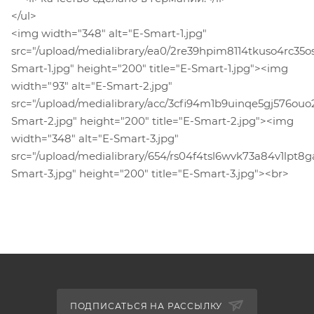
</ul>
<img width="348" alt="E-Smart-1.jpg"
src="/upload/medialibrary/ea0/2re39hpim8114tkuso4rc35o
Smart-1.jpg" height="200" title="E-Smart-1.jpg"><img
width="93" alt="E-Smart-2.jpg"
src="/upload/medialibrary/acc/3cfi94m1b9uinqe5gj576ouo
Smart-2.jpg" height="200" title="E-Smart-2.jpg"><img
width="348" alt="E-Smart-3.jpg"
src="/upload/medialibrary/654/rs04f4tsl6wvk73a84v1lpt8
Smart-3.jpg" height="200" title="E-Smart-3.jpg"><br>
ПОДПИСАТЬСЯ НА РАССЫЛКУ