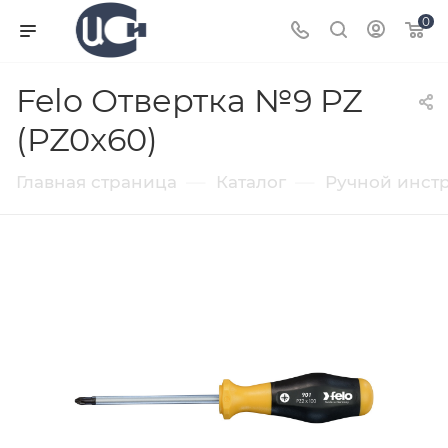
0
Felo Отвертка №9 PZ
(PZ0x60)
—
—
Главная страница
Каталог
Ручной инст