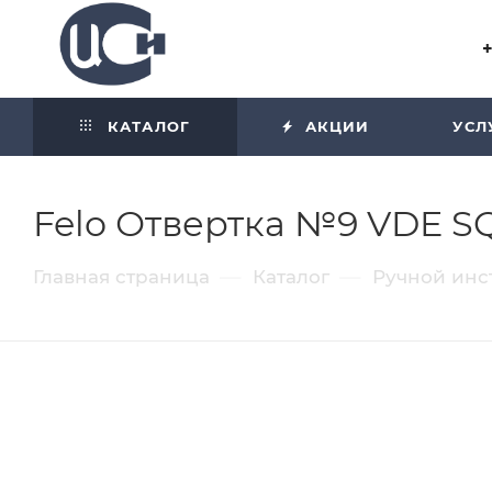
Угол отражения равен углу
падения
КАТАЛОГ
АКЦИИ
УСЛ
Felo Отвертка №9 VDE SQ
—
—
Главная страница
Каталог
Ручной инс