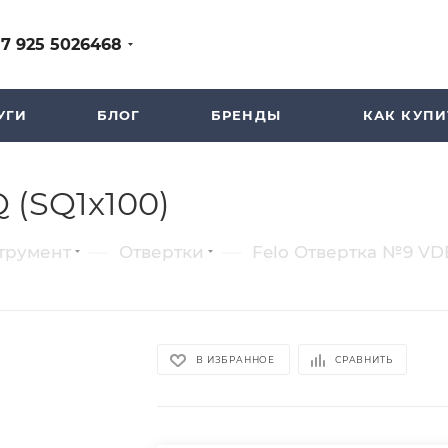
+7 925 5026468
УГИ
БЛОГ
БРЕНДЫ
КАК КУПИ
 (SQ1x100)
—
—
трумент
Отвертки
Felo Отвертка №9 VD
В ИЗБРАННОЕ
СРАВНИТЬ