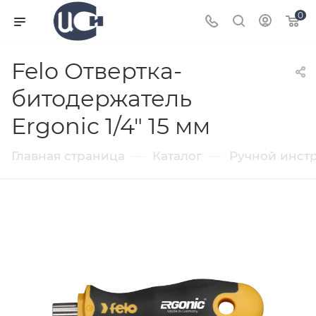
0
Felo Отвертка-
битодержатель
Ergonic 1/4" 15 мм
—
—
Главная страница
Каталог
Ручной инст