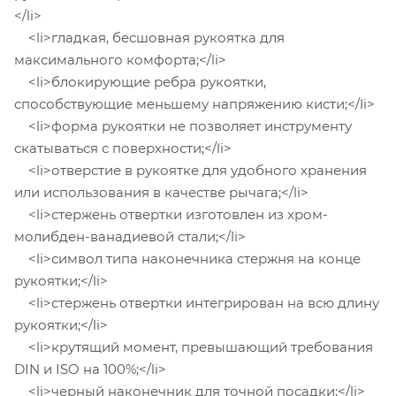
</li>
<li>гладкая, бесшовная рукоятка для
максимального комфорта;</li>
<li>блокирующие ребра рукоятки,
способствующие меньшему напряжению кисти;</li>
<li>форма рукоятки не позволяет инструменту
скатываться с поверхности;</li>
<li>отверстие в рукоятке для удобного хранения
или использования в качестве рычага;</li>
<li>стержень отвертки изготовлен из хром-
молибден-ванадиевой стали;</li>
<li>символ типа наконечника стержня на конце
рукоятки;</li>
<li>стержень отвертки интегрирован на всю длину
рукоятки;</li>
<li>крутящий момент, превышающий требования
DIN и ISO на 100%;</li>
<li>черный наконечник для точной посадки;</li>