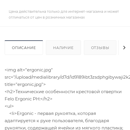
Цена действительна только для интернет-магазина и может
отличаться от цен в розничных магазинах
ОПИСАНИЕ
НАЛИЧИЕ
ОТЗЫВЫ
К
<img alt="ergonic.jpg"
src="/upload/medialibrary/d7d/ld9189ibt3zsdphgibywaji2k
title="ergonic.jpg">
<h2>Технические особенности крестовой отвертки
Felo Ergonic PH:</h2>
<ul>
<li>Ergonic - первая рукоятка, которая
адаптируется к руке пользователя, благодаря
рукоятки, содержащей ячейки из мягкого пластика;