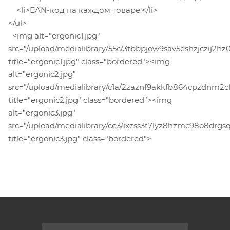
<li>EAN-код на каждом товаре.</li>
</ul>
<img alt="ergonic1.jpg"
src="/upload/medialibrary/55c/3tbbpjow9sav5eshzjczij2hz01
title="ergonic1.jpg" class="bordered"><img
alt="ergonic2.jpg"
src="/upload/medialibrary/c1a/2zaznf9akkfb864cpzdnm2cf
title="ergonic2.jpg" class="bordered"><img
alt="ergonic3.jpg"
src="/upload/medialibrary/ce3/ixzss3t7lyz8hzmc98o8drgs
title="ergonic3.jpg" class="bordered">