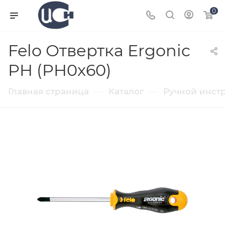
0
Felo Отвертка Ergonic
PH (PH0x60)
—
—
Главная страница
Каталог
Ручной инст