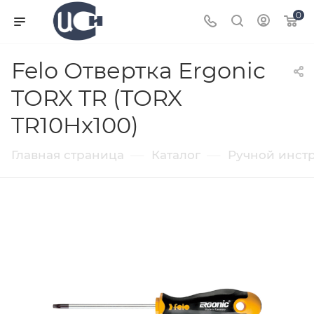
0
Felo Отвертка Ergonic
TORX TR (TORX
TR10Hx100)
—
—
Главная страница
Каталог
Ручной инст