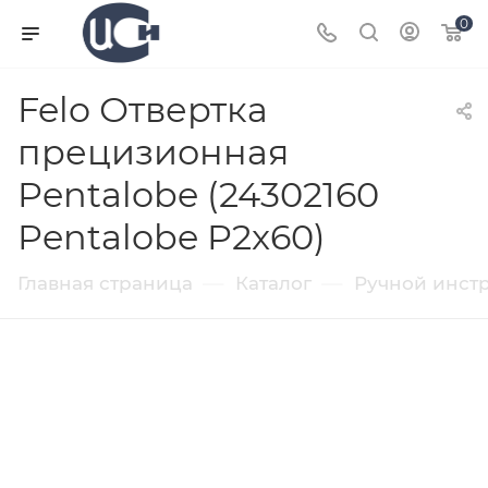
0
Felo Отвертка
прецизионная
Pentalobe (24302160
Pentalobe P2x60)
—
—
Главная страница
Каталог
Ручной инст