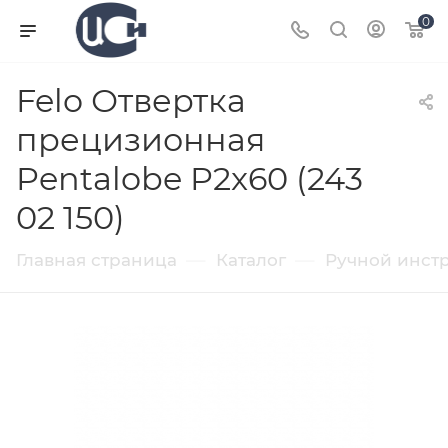
0
Felo Отвертка
прецизионная
Pentalobe P2x60 (243
02 150)
—
—
Главная страница
Каталог
Ручной инст