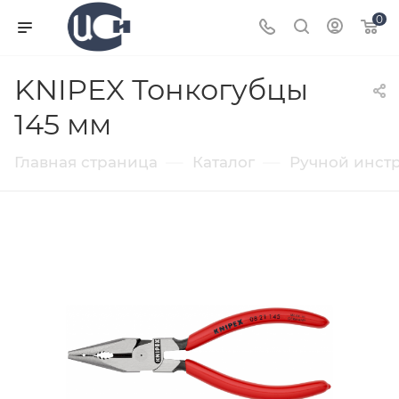
0
KNIPEX Тонкогубцы
145 мм
—
—
Главная страница
Каталог
Ручной инст