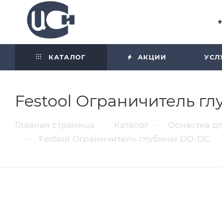
Угол отражения равен углу
падения
КАТАЛОГ
АКЦИИ
УСЛ
Festool Ограничитель г
—
—
Главная страница
Каталог
Оснастка д
—
Festool Ограничитель глубины DD-DC