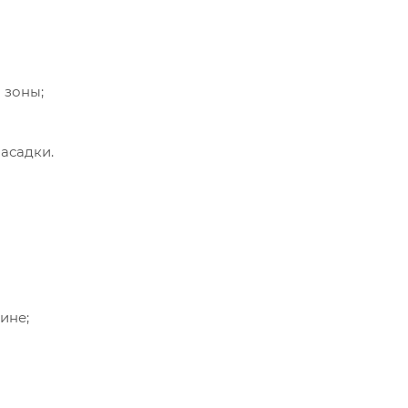
 зоны;
асадки.
ине;