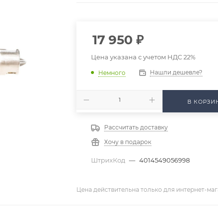
17 950
₽
Цена указана с учетом НДС 22%
Нашли дешевле?
Немного
В КОРЗИ
Рассчитать доставку
Хочу в подарок
ШтрихКод
—
4014549056998
Цена действительна только для интернет-маг