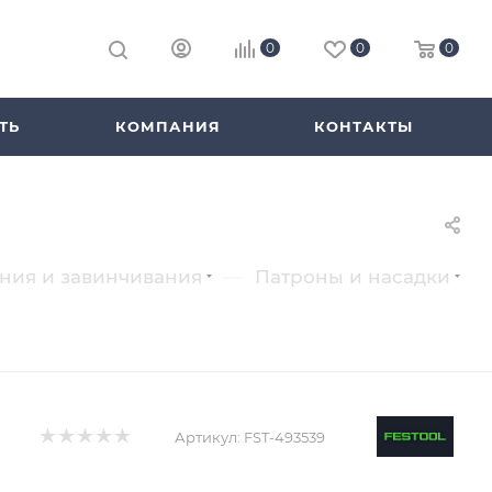
0
0
0
ТЬ
КОМПАНИЯ
КОНТАКТЫ
—
ения и завинчивания
Патроны и насадки
Артикул:
FST-493539