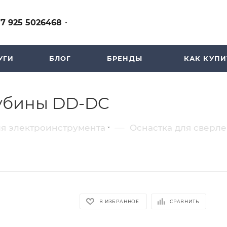
+7 925 5026468
УГИ
БЛОГ
БРЕНДЫ
КАК КУПИ
лубины DD-DC
—
ля электроинструмента
Оснастка для сверл
В ИЗБРАННОЕ
СРАВНИТЬ