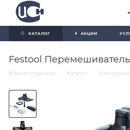
Угол отражения равен углу
падения
КАТАЛОГ
АКЦИИ
УСЛ
Festool Перемешиватель 
—
—
Главная страница
Каталог
Электроин