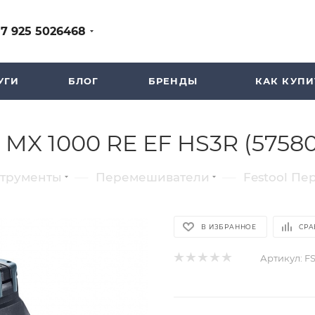
+7 925 5026468
УГИ
БЛОГ
БРЕНДЫ
КАК КУПИ
MX 1000 RE EF HS3R (57580
—
—
струменты
Перемешиватели
Festool Пе
В ИЗБРАННОЕ
СРА
Артикул:
F