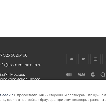
+7 925 5026468
info@instrumentsnab.ru
25371, Москва,
Волоколамское шоссе,
16с1, офис 437
в cookie
и предоставления их сторонним партнерам. Это нужно дл
ботку cookie в настройках браузера, при этом некоторые разделы