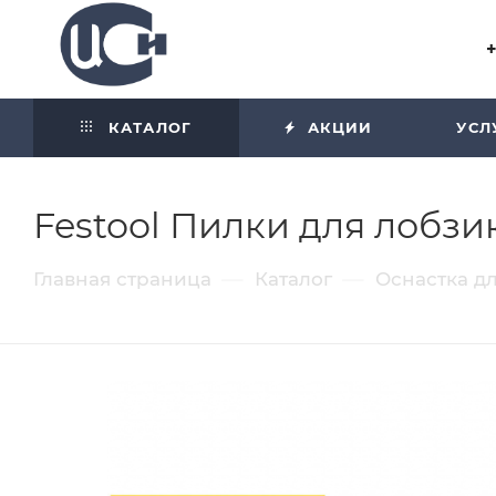
Угол отражения равен углу
падения
КАТАЛОГ
АКЦИИ
УСЛ
Festool Пилки для лобзика
—
—
Главная страница
Каталог
Оснастка д