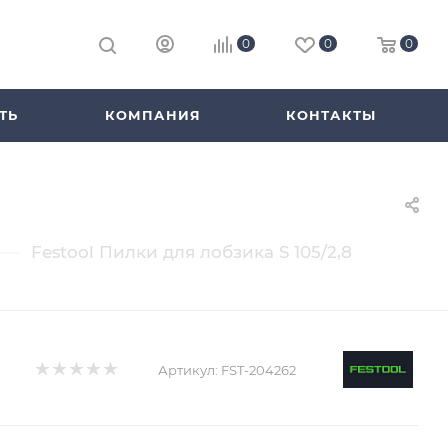
0
0
0
ТЬ
КОМПАНИЯ
КОНТАКТЫ
—
Festool Пилки для лобзика S 105/2,8
Артикул:
FST-204262