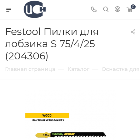
0
Festool Пилки для
лобзика S 75/4/25
(204306)
—
—
Главная страница
Каталог
Оснастка для