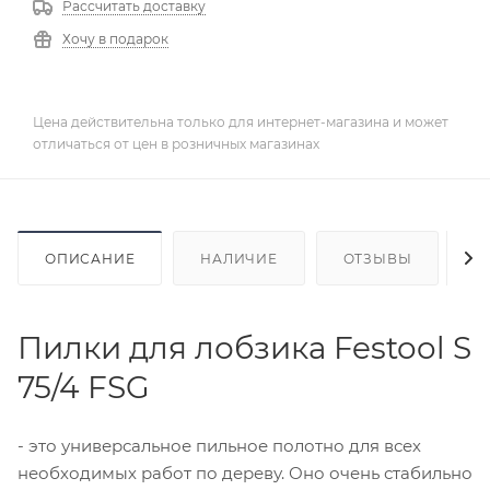
Рассчитать доставку
Хочу в подарок
Цена действительна только для интернет-магазина и может
отличаться от цен в розничных магазинах
ОПИСАНИЕ
НАЛИЧИЕ
ОТЗЫВЫ
К
Пилки для лобзика Festool S
75/4 FSG
- это универсальное пильное полотно для всех
необходимых работ по дереву. Оно очень стабильно