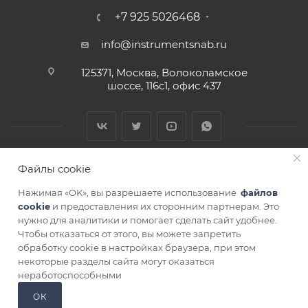
+7 925 5026468
info@instrumentsnab.ru
125371, Москва, Волоколамское
шоссе, 116с1, офис 437
Файлы cookie
Нажимая «OK», вы разрешаете использование
файлов
cookie
и предоставления их сторонним партнерам. Это
нужно для аналитики и помогает сделать сайт удобнее.
Чтобы отказаться от этого, вы можете запретить
СОГЛАСИЕ НА ОБРАБОТКУ ПЕРСОНАЛЬНЫХ ДАННЫХ
обработку cookie в настройках браузера, при этом
некоторые разделы сайта могут оказаться
ЗАКАЗАТЬ
неработоспособными
ОК