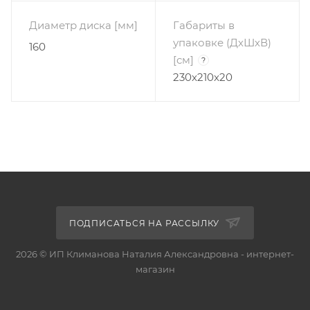
Диаметр диска [мм]
Габариты в
упаковке (ДхШхВ)
160
[cм]
?
230x210x20
ПОДПИСАТЬСЯ НА РАССЫЛКУ
2026 © ИП Климанова Наталия Александровна - интернет-
магазин