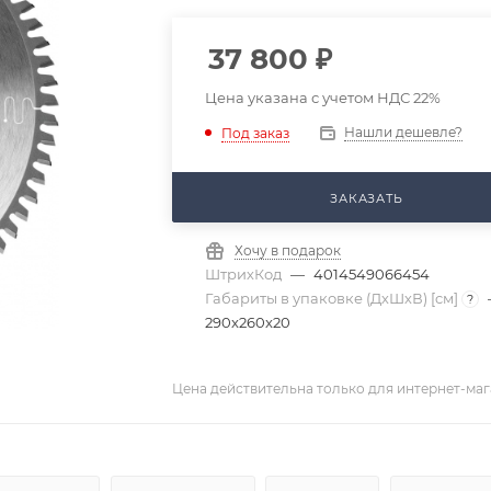
37 800
₽
Цена указана с учетом НДС 22%
Нашли дешевле?
Под заказ
ЗАКАЗАТЬ
Хочу в подарок
ШтрихКод
—
4014549066454
Габариты в упаковке (ДхШхВ) [cм]
?
290x260x20
Цена действительна только для интернет-маг