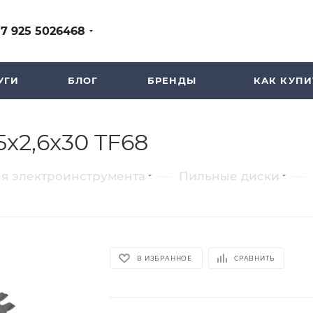
+7 925 5026468
УГИ
БЛОГ
БРЕНДЫ
КАК КУПИ
5x2,6x30 TF68
—
—
ля электроинструмента
Пильные диски
В ИЗБРАННОЕ
СРАВНИТЬ