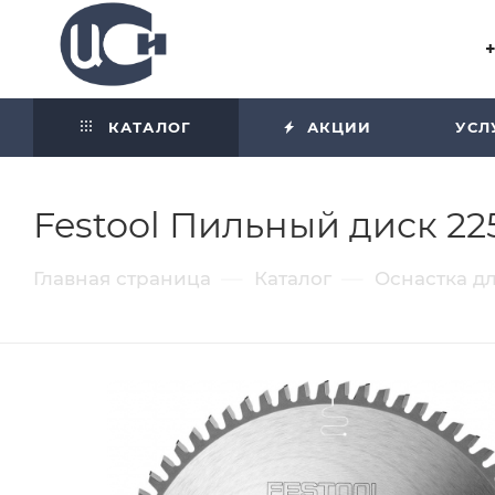
Угол отражения равен углу
падения
КАТАЛОГ
АКЦИИ
УСЛ
Festool Пильный диск 22
—
—
Главная страница
Каталог
Оснастка д