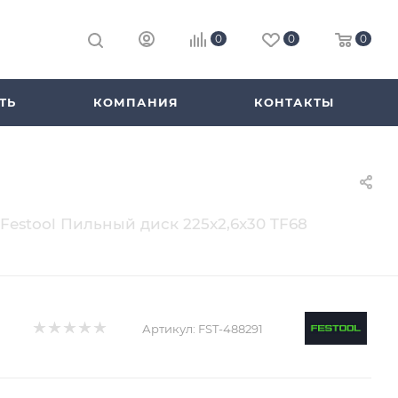
0
0
0
ТЬ
КОМПАНИЯ
КОНТАКТЫ
Festool Пильный диск 225x2,6x30 TF68
Артикул:
FST-488291