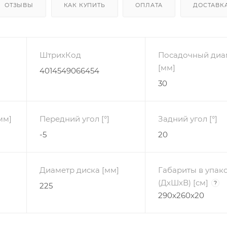
ОТЗЫВЫ
КАК КУПИТЬ
ОПЛАТА
ДОСТАВК
ШтрихКод
Посадочный диа
[мм]
4014549066454
30
мм]
Передний угол [°]
Задний угол [°]
-5
20
Диаметр диска [мм]
Габариты в упак
(ДхШхВ) [cм]
?
225
290x260x20