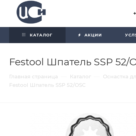
Угол отражения равен углу
падения
КАТАЛОГ
АКЦИИ
УСЛ
Festool Шпатель SSP 52/O
—
—
Главная страница
Каталог
Оснастка д
Festool Шпатель SSP 52/OSC