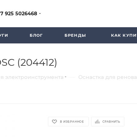
+7 925 5026468
УГИ
БЛОГ
БРЕНДЫ
КАК КУПИ
SC (204412)
—
ля электроинструмента
Оснастка для ренов
В ИЗБРАННОЕ
СРАВНИТЬ