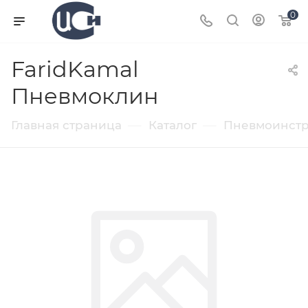
0
FaridKamal
Пневмоклин
—
—
Главная страница
Каталог
Пневмоинст