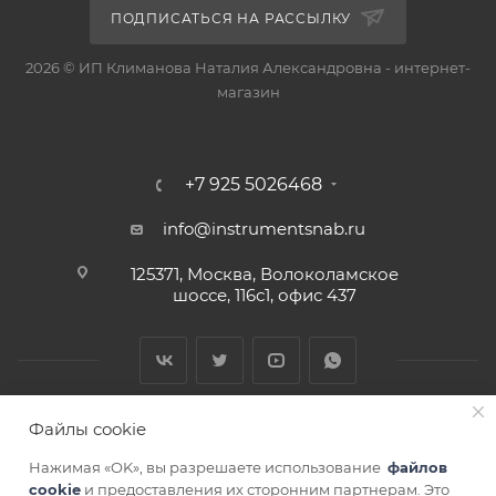
ПОДПИСАТЬСЯ НА РАССЫЛКУ
2026 © ИП Климанова Наталия Александровна - интернет-
магазин
+7 925 5026468
info@instrumentsnab.ru
125371, Москва, Волоколамское
шоссе, 116с1, офис 437
Файлы cookie
Нажимая «OK», вы разрешаете использование
файлов
cookie
и предоставления их сторонним партнерам. Это