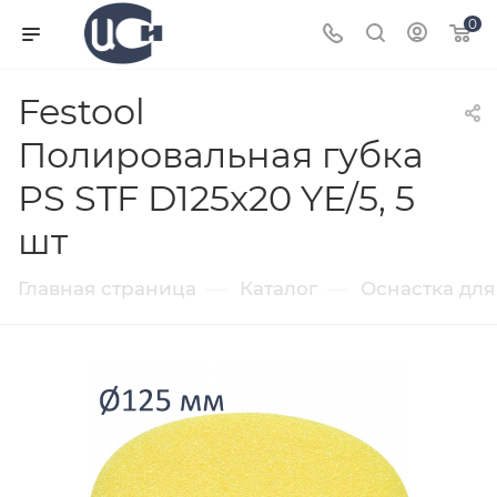
0
Festool
Полировальная губка
PS STF D125x20 YE/5, 5
шт
—
—
Главная страница
Каталог
Оснастка для