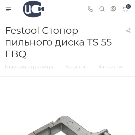
0
Festool Стопор
пильного диска TS 55
EBQ
—
—
—
Главная страница
Каталог
Запчасти