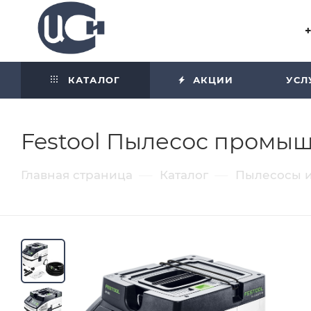
Угол отражения равен углу
падения
КАТАЛОГ
АКЦИИ
УСЛ
Festool Пылесос промыш
—
—
Главная страница
Каталог
Пылесосы и