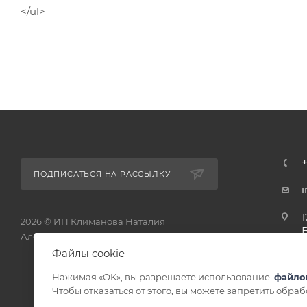
</ul>
ПОДПИСАТЬСЯ НА РАССЫЛКУ
1
2026 © ИП Климанова Наталия
Александровна - интернет-магазин
1
Файлы cookie
Нажимая «OK», вы разрешаете использование
файло
Чтобы отказаться от этого, вы можете запретить обра