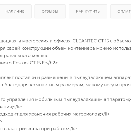
НАЛИЧИЕ
ОТЗЫВЫ
КАК КУПИТЬ
ОПЛАТ
адках, в мастерских и офисах: CLEANTEC CT 15 с объем
одаря своей конструкции объем контейнера можно исполь
ьтровального мешка.
го Festool CT 15 E:</h2>
лект поставки и размещены в пылеудаляющем аппарате
та благодаря компактным размерам, малому весу и про
ого управления мобильным пылеудаляющим аппаратом;<
ния;</li>
одходит для хранения рабочих материалов;</li>
i>
о электричества при работе.</li>