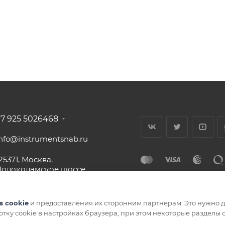
+7 925 5026468
info@instrumentsnab.ru
25371, Москва,
Волоколамское шоссе,
16с1, офис 437
в cookie
и предоставления их сторонним партнерам. Это нужно дл
ботку cookie в настройках браузера, при этом некоторые разделы