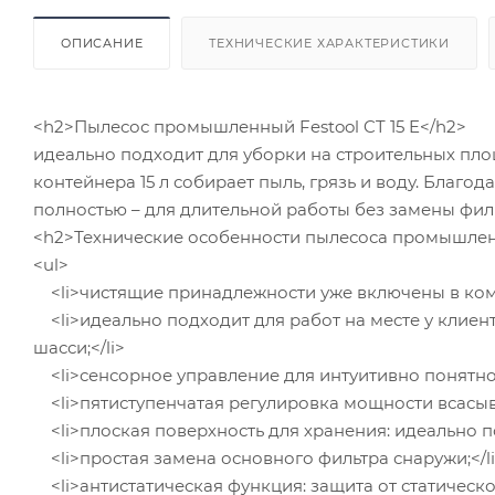
ОПИСАНИЕ
ТЕХНИЧЕСКИЕ ХАРАКТЕРИСТИКИ
<h2>Пылесос промышленный Festool CT 15 E</h2>
идеально подходит для уборки на строительных площ
контейнера 15 л собирает пыль, грязь и воду. Благ
полностью – для длительной работы без замены фил
<h2>Технические особенности пылесоса промышленно
<ul>
<li>чистящие принадлежности уже включены в комп
<li>идеально подходит для работ на месте у клиен
шасси;</li>
<li>сенсорное управление для интуитивно понятн
<li>пятиступенчатая регулировка мощности всасыва
<li>плоская поверхность для хранения: идеально п
<li>простая замена основного фильтра снаружи;</l
<li>антистатическая функция: защита от статическог