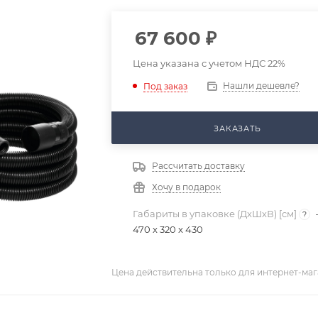
67 600
₽
Цена указана с учетом НДС 22%
Нашли дешевле?
Под заказ
ЗАКАЗАТЬ
Рассчитать доставку
Хочу в подарок
Габариты в упаковке (ДхШхВ) [cм]
?
470 x 320 x 430
Цена действительна только для интернет-маг