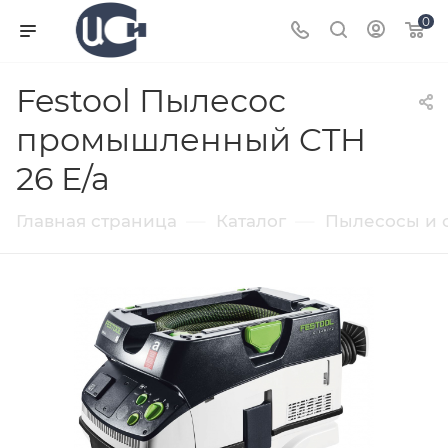
0
Festool Пылесос
промышленный CTH
26 E/a
—
—
Главная страница
Каталог
Пылесосы и 