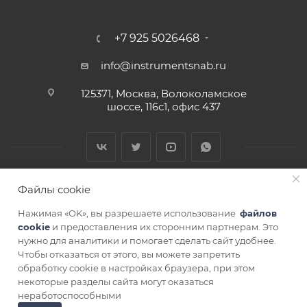
+7 925 5026468
info@instrumentsnab.ru
125371, Москва, Волоколамское
шоссе, 116с1, офис 437
Файлы cookie
Нажимая «OK», вы разрешаете использование
файлов
cookie
и предоставления их сторонним партнерам. Это
нужно для аналитики и помогает сделать сайт удобнее.
Чтобы отказаться от этого, вы можете запретить
СОГЛАСИЕ НА ОБРАБОТКУ ПЕРСОНАЛЬНЫХ ДАННЫХ
обработку cookie в настройках браузера, при этом
некоторые разделы сайта могут оказаться
ПОДОБРАТЬ АНАЛОГ
неработоспособными