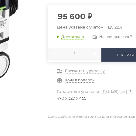
95 600
₽
Цена указана с учетом НДС 22%
Нашли дешевле?
Достаточно
В КОРЗИ
Рассчитать доставку
Хочу в подарок
Габариты в упаковке (ДхШхВ) [cм]
?
470 x 320 x 455
Цена действительна только для интернет-маг