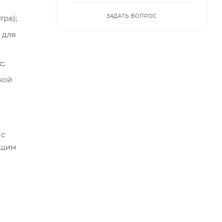
ЗАДАТЬ ВОПРОС
ра);
 для
с;
ной
 с
ющим