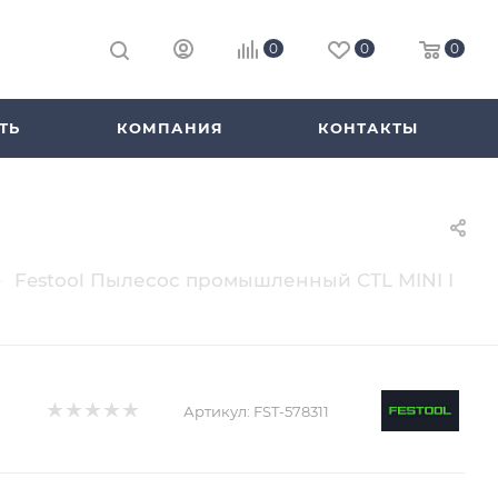
0
0
0
ТЬ
КОМПАНИЯ
КОНТАКТЫ
—
Festool Пылесос промышленный CTL MINI I
Артикул:
FST-578311