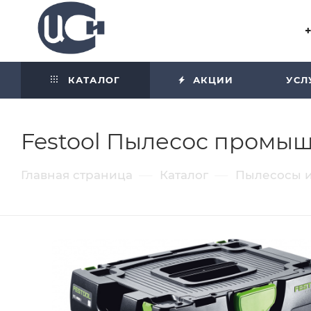
Угол отражения равен углу
падения
КАТАЛОГ
АКЦИИ
УСЛ
Festool Пылесос промышл
—
—
Главная страница
Каталог
Пылесосы и