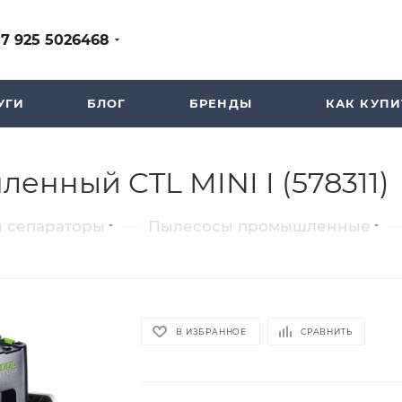
+7 925 5026468
УГИ
БЛОГ
БРЕНДЫ
КАК КУПИ
енный CTL MINI I (578311)
—
 сепараторы
Пылесосы промышленные
В ИЗБРАННОЕ
СРАВНИТЬ