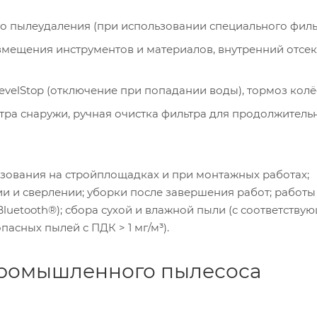
о пылеудаления (при использовании специального фильт
змещения инструментов и материалов, внутренний отсек
evelStop (отключение при попадании воды), тормоз колё
тра снаружи, ручная очистка фильтра для продолжитель
ьзования на стройплощадках и при монтажных работах;
 и сверлении; уборки после завершения работ; работы
luetooth®); сбора сухой и влажной пыли (с соответству
пасных пылей с ПДК > 1 мг/м³).
промышленного пылесоса