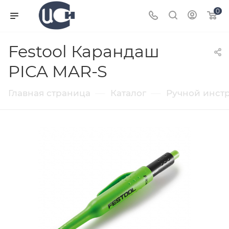
0
Festool Карандаш
PICA MAR-S
—
—
Главная страница
Каталог
Ручной инст