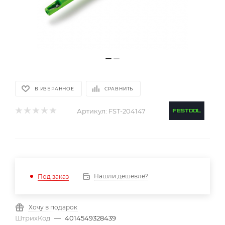
В ИЗБРАННОЕ
СРАВНИТЬ
Артикул:
FST-204147
Нашли дешевле?
Под заказ
Хочу в подарок
ШтрихКод
—
4014549328439