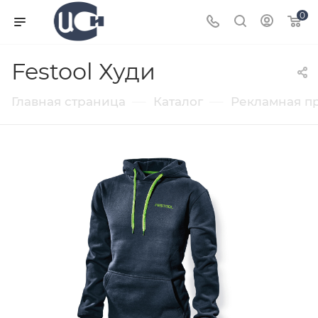
0
Festool Худи
—
—
Главная страница
Каталог
Рекламная п