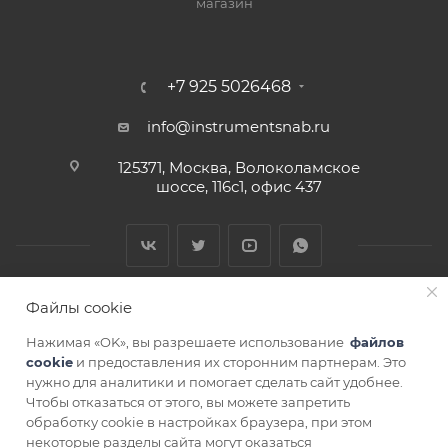
магазин
+7 925 5026468
info@instrumentsnab.ru
125371, Москва, Волоколамское
шоссе, 116с1, офис 437
Файлы cookie
Нажимая «OK», вы разрешаете использование
файлов
cookie
и предоставления их сторонним партнерам. Это
нужно для аналитики и помогает сделать сайт удобнее.
Чтобы отказаться от этого, вы можете запретить
СОГЛАСИЕ НА ОБРАБОТКУ ПЕРСОНАЛЬНЫХ ДАННЫХ
обработку cookie в настройках браузера, при этом
некоторые разделы сайта могут оказаться