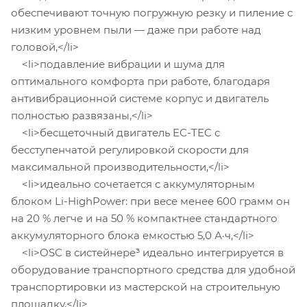
обеспечивают точную погружную резку и пиление с
низким уровнем пыли — даже при работе над
головой,</li>
<li>подавление вибрации и шума для
оптимального комфорта при работе, благодаря
антивибрационной системе корпус и двигатель
полностью развязаны,</li>
<li>бесщеточный двигатель EC-TEC с
бесступенчатой ​​регулировкой скорости для
максимальной производительности,</li>
<li>идеально сочетается с аккумуляторным
блоком Li-HighPower: при весе менее 600 грамм он
на 20 % легче и на 50 % компактнее стандартного
аккумуляторного блока емкостью 5,0 А·ч,</li>
<li>OSC в систейнере³ идеально интегрируется в
оборудование транспортного средства для удобной
транспортировки из мастерской на строительную
площадку,</li>