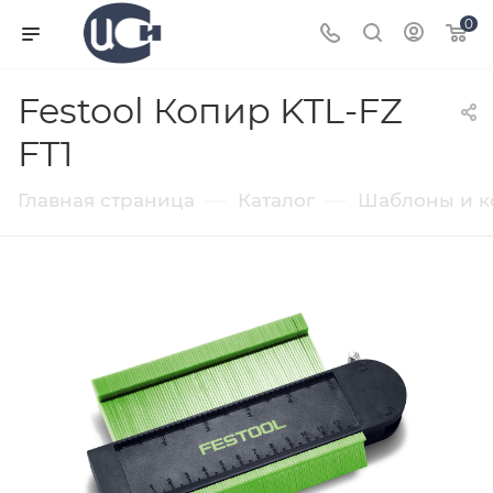
0
Festool Копир KTL-FZ
FT1
—
—
Главная страница
Каталог
Шаблоны и к