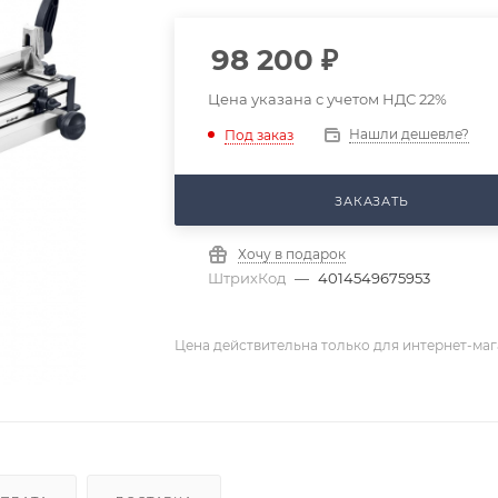
98 200
₽
Цена указана с учетом НДС 22%
Нашли дешевле?
Под заказ
ЗАКАЗАТЬ
Хочу в подарок
ШтрихКод
—
4014549675953
Цена действительна только для интернет-маг