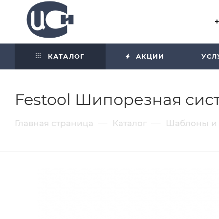
Угол отражения равен углу
падения
КАТАЛОГ
АКЦИИ
УСЛ
Festool Шипорезная сис
—
—
Главная страница
Каталог
Шаблоны и