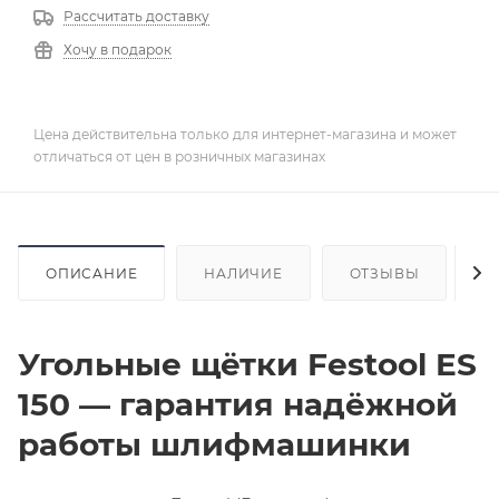
Рассчитать доставку
Хочу в подарок
Цена действительна только для интернет-магазина и может
отличаться от цен в розничных магазинах
ОПИСАНИЕ
НАЛИЧИЕ
ОТЗЫВЫ
К
Угольные щётки Festool ES
150 — гарантия надёжной
работы шлифмашинки