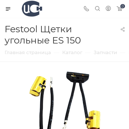
0
Festool Щетки
угольные ES 150
—
—
—
Главная страница
Каталог
Запчасти