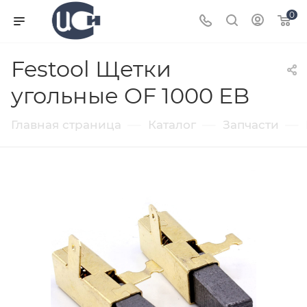
0
Festool Щетки
угольные OF 1000 EB
—
—
—
Главная страница
Каталог
Запчасти